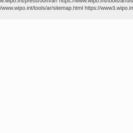
ww.wipo.int/pressroom/ar/
https://www.wipo.int/tools/ar/di
//www.wipo.int/tools/ar/sitemap.html
https://www3.wipo.in