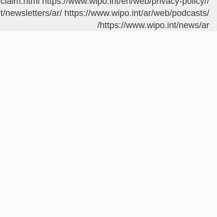
sclaim.html
https://www.wipo.int/en/web/privacy-policy/
/contact/ar/
t/newsletters/ar/
https://www.wipo.int/ar/web/podcasts/
https://www.wipo.int/news/ar/