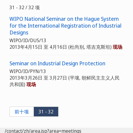
31 - 32 / 32 项
WIPO National Seminar on the Hague System
for the International Registration of Industrial
Designs
WIPO/ID/DUS/13
2013年4月15日 至 4月16日 (杜尚别, 塔吉克斯坦)
现场
Seminar on Industrial Design Protection
WIPO/ID/PYN/13
2013年3月26日 至 3月27日 (平壤, 朝鲜民主主义人民
共和国)
现场
前十项
31 - 32
/contact/zh/area.jsp?area=meetings