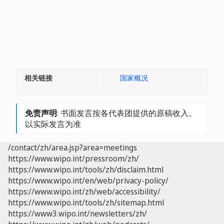
相关链接
国家概况
免责声明
: 书面发言按各代表团提供的原稿收入。
以实际发言为准
/contact/zh/area.jsp?area=meetings
https://www.wipo.int/pressroom/zh/
https://www.wipo.int/tools/zh/disclaim.html
https://www.wipo.int/en/web/privacy-policy/
https://www.wipo.int/zh/web/accessibility/
https://www.wipo.int/tools/zh/sitemap.html
https://www3.wipo.int/newsletters/zh/