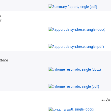
e
at
etaría
الأمانة