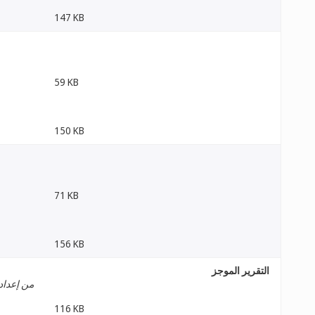
147 KB
59 KB
150 KB
71 KB
156 KB
التقرير الموجز
من إعداد 
116 KB