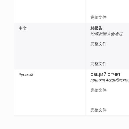
完整文件
中文
总报告
经成员国大会通过
完整文件
完整文件
Русский
ОБЩИЙ ОТЧЕТ
принят Ассамблеям
完整文件
完整文件