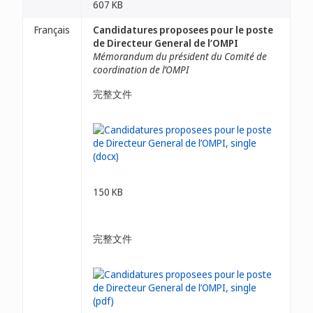
607 KB
Français
Candidatures proposees pour le poste
de Directeur General de l’OMPI
Mémorandum du président du Comité de
coordination de l’OMPI
完整文件
150 KB
完整文件