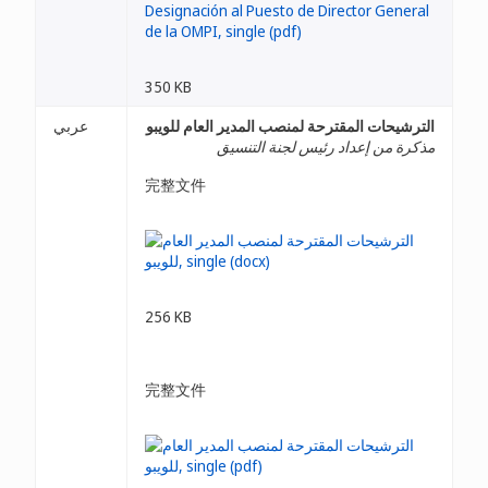
350 KB
الترشيحات المقترحة لمنصب المدير العام للويبو
عربي
مذكرة من إعداد رئيس لجنة التنسيق
完整文件
256 KB
完整文件