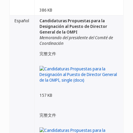
386 KB
Español
Candidaturas Propuestas para la
Designación al Puesto de Director
General de la OMPI
Memorando del presidente del Comité de
Coordinación
完整文件
157 KB
完整文件