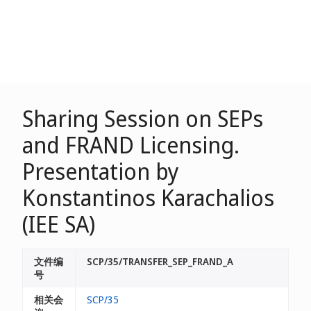
Sharing Session on SEPs
and FRAND Licensing.
Presentation by
Konstantinos Karachalios
(IEE SA)
文件编
SCP/35/TRANSFER_SEP_FRAND_A
号
相关会
SCP/35