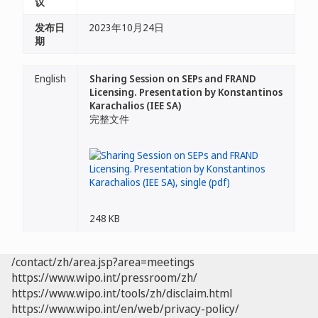
议
发布日
2023年10月24日
期
English
Sharing Session on SEPs and FRAND
Licensing. Presentation by Konstantinos
Karachalios (IEE SA)
完整文件
248 KB
/contact/zh/area.jsp?area=meetings
https://www.wipo.int/pressroom/zh/
https://www.wipo.int/tools/zh/disclaim.html
https://www.wipo.int/en/web/privacy-policy/