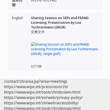
发布日
2023年10月24日
期
English
Sharing Session on SEPs and FRAND
Licensing. Presentation by Lea
Tochtermann (GRUR)
完整文件
327 KB
/contact/zh/area.jsp?area=meetings
https://www.wipo.int/pressroom/zh/
https://www.wipo.int/tools/zh/disclaim.html
https://www.wipo.int/en/web/privacy-policy/
https://www.wipo.int/zh/web/accessibility/
https://www.wipo.int/tools/zh/sitemap.html