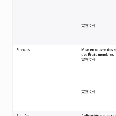
完整文件
Français
Mise en œuvre des r
des États membres
完整文件
完整文件
Español
Aplicación de las r