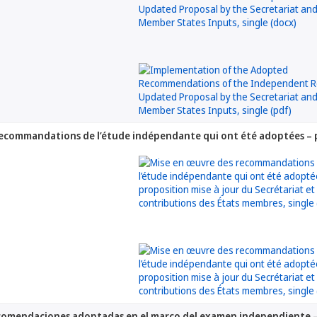
ecommandations de l’étude indépendante qui ont été adoptées – pr
ecomendaciones adoptadas en el marco del examen independiente – 