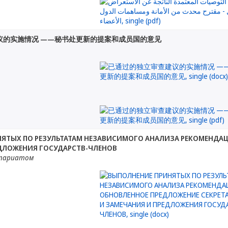
议的实施情况 ——秘书处更新的提案和成员国的意见
ЯТЫХ ПО РЕЗУЛЬТАТАМ НЕЗАВИСИМОГО АНАЛИЗА РЕКОМЕНДАЦ
ДЛОЖЕНИЯ ГОСУДАРСТВ-ЧЛЕНОВ
етариатом