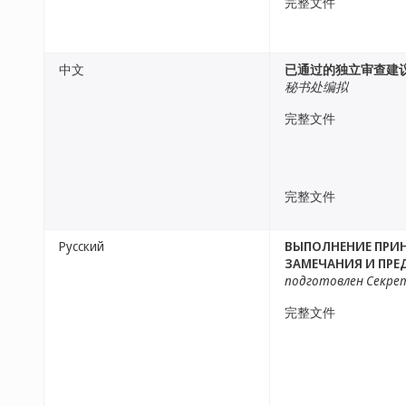
完整文件
中文
已通过的独立审查建
秘书处编拟
完整文件
完整文件
Русский
ВЫПОЛНЕНИЕ ПРИН
ЗАМЕЧАНИЯ И ПРЕ
подготовлен Секр
完整文件