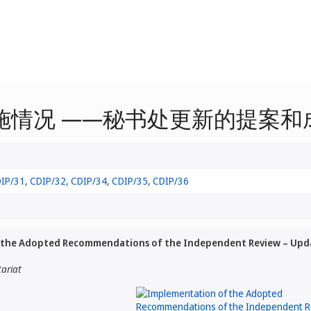
施情况 ——秘书处更新的提案和
IP/31
,
CDIP/32
,
CDIP/34
,
CDIP/35
,
CDIP/36
the Adopted Recommendations of the Independent Review – Updat
tariat