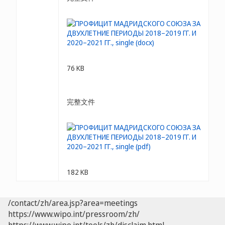
76 KB
完整文件
182 KB
/contact/zh/area.jsp?area=meetings
https://www.wipo.int/pressroom/zh/