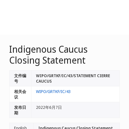
Indigenous Caucus
Closing Statement
文件编
WIPO/GRTKF/IC/43/STATEMENT CIERRE
号
CAUCUS
相关会
WIPO/GRTKF/IC/43
议
发布日
2022年6月7日
期
English
Indigenous Caucus Closing Statement