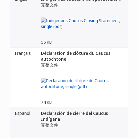
完整文件
55 KB
Français
Déclaration de clôture du Caucus
autochtone
完整文件
74 KB
Español
Declaración de cierre del Caucus
Indígena
完整文件