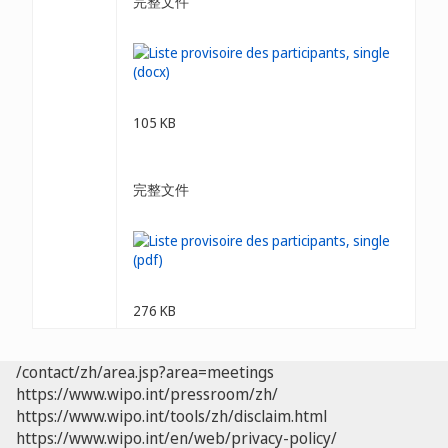
完整文件
105 KB
完整文件
276 KB
/contact/zh/area.jsp?area=meetings
https://www.wipo.int/pressroom/zh/
https://www.wipo.int/tools/zh/disclaim.html
https://www.wipo.int/en/web/privacy-policy/