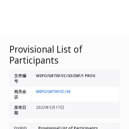
Provisional List of
Participants
文件编
WIPO/GRTKF/IC/43/INF/1 PROV.
号
相关会
WIPO/GRTKF/IC/43
议
发布日
2022年5月17日
期
English
Provisional List of Participants