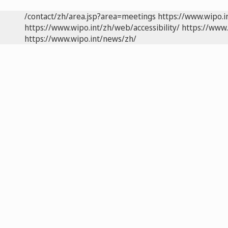
/contact/zh/area.jsp?area=meetings
https://www.wipo.
https://www.wipo.int/zh/web/accessibility/
https://www.
https://www.wipo.int/news/zh/