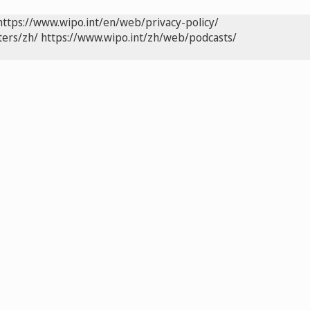
https://www.wipo.int/en/web/privacy-policy/
ters/zh/
https://www.wipo.int/zh/web/podcasts/