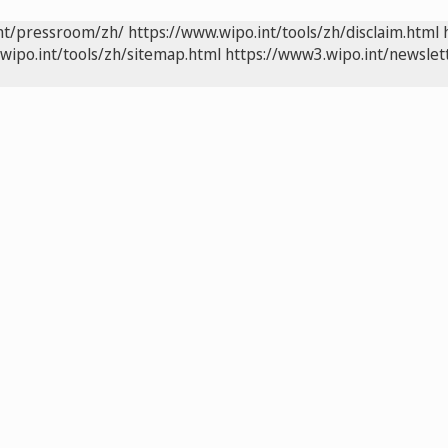
int/pressroom/zh/
https://www.wipo.int/tools/zh/disclaim.html
wipo.int/tools/zh/sitemap.html
https://www3.wipo.int/newslet