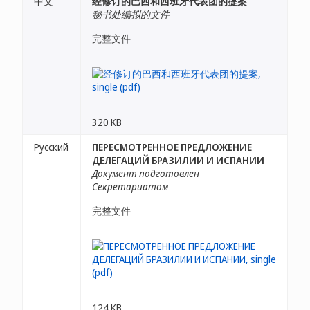
中文
经修订的巴西和西班牙代表团的提案
秘书处编拟的文件
完整文件
320 KB
Русский
ПЕРЕСМОТРЕННОЕ ПРЕДЛОЖЕНИЕ
ДЕЛЕГАЦИЙ БРАЗИЛИИ И ИСПАНИИ
Документ подготовлен
Секретариатом
完整文件
124 KB