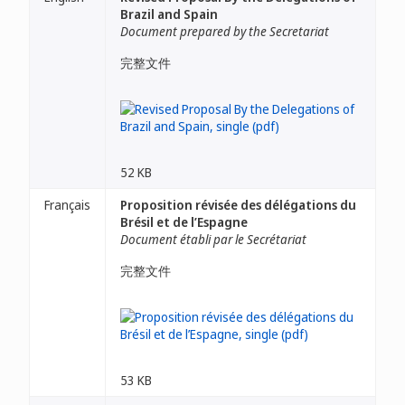
Brazil and Spain
Document prepared by the Secretariat
完整文件
52 KB
Français
Proposition révisée des délégations du
Brésil et de l’Espagne
Document établi par le Secrétariat
完整文件
53 KB