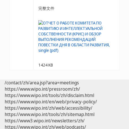
完整文件
1424 KB
/contact/zh/area.jsp?area=meetings
https://www.wipo.int/pressroom/zh/
https://www.wipo.int/tools/zh/disclaim.html
https://www.wipo.int/en/web/privacy-policy/
https://www.wipo.int/zh/web/accessibility/
https://www.wipo.int/tools/zh/sitemap.html
https://www3.wipo.int/newsletters/zh/
https://www.wipo.int/zh/web/podcasts/