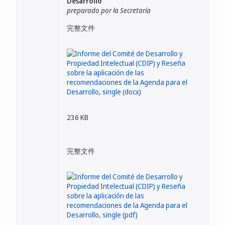
Desarrollo
preparado por la Secretaría
完整文件
236 KB
完整文件