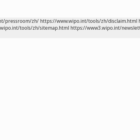
int/pressroom/zh/
https://www.wipo.int/tools/zh/disclaim.html
wipo.int/tools/zh/sitemap.html
https://www3.wipo.int/newslet