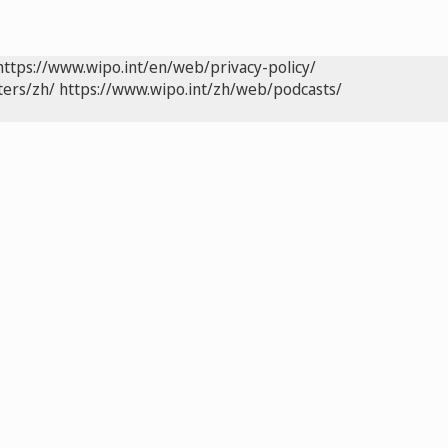
https://www.wipo.int/en/web/privacy-policy/
ters/zh/
https://www.wipo.int/zh/web/podcasts/