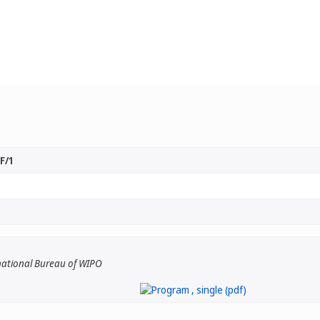
F/1
national Bureau of WIPO