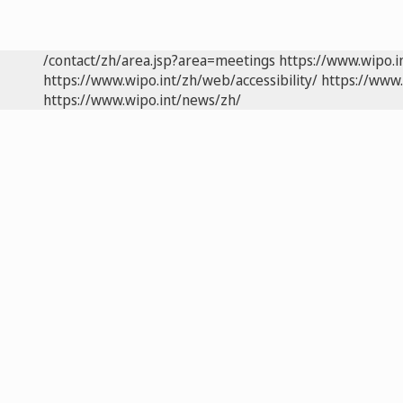
/contact/zh/area.jsp?area=meetings
https://www.wipo.
https://www.wipo.int/zh/web/accessibility/
https://www.
https://www.wipo.int/news/zh/