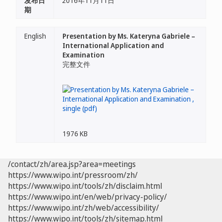
发布日
2016年11月11日
期
English
Presentation by Ms. Kateryna Gabriele –
International Application and
Examination
完整文件
1976 KB
/contact/zh/area.jsp?area=meetings
https://www.wipo.int/pressroom/zh/
https://www.wipo.int/tools/zh/disclaim.html
https://www.wipo.int/en/web/privacy-policy/
https://www.wipo.int/zh/web/accessibility/
https://www.wipo.int/tools/zh/sitemap.html