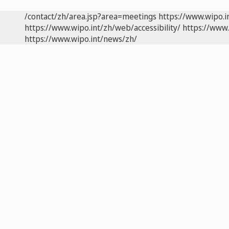
/contact/zh/area.jsp?area=meetings
https://www.wipo.
https://www.wipo.int/zh/web/accessibility/
https://www.
https://www.wipo.int/news/zh/