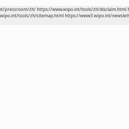
int/pressroom/zh/
https://www.wipo.int/tools/zh/disclaim.html
wipo.int/tools/zh/sitemap.html
https://www3.wipo.int/newslet