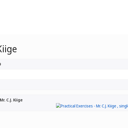
Kiige
9
Mr. C.J. Kiige