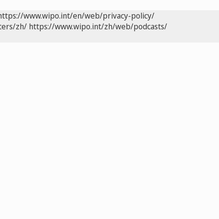
https://www.wipo.int/en/web/privacy-policy/
ters/zh/
https://www.wipo.int/zh/web/podcasts/