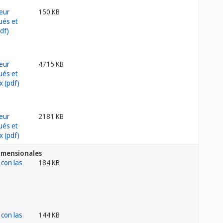
150 KB
4715 KB
2181 KB
dimensionales
184 KB
144 KB