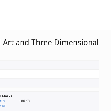
ed Art and Three-Dimensional
l Marks
186 KB