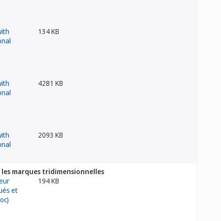
134 KB
4281 KB
2093 KB
t les marques tridimensionnelles
194 KB