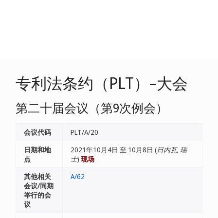
专利法条约（PLT）–大会
第二十届会议（第9次例会）
会议代码
PLT/A/20
日期和地
2021年10月4日 至 10月8日 (
日内瓦, 瑞
点
士
)
现场
其他相关
A/62
会议/同期
举行的会
议