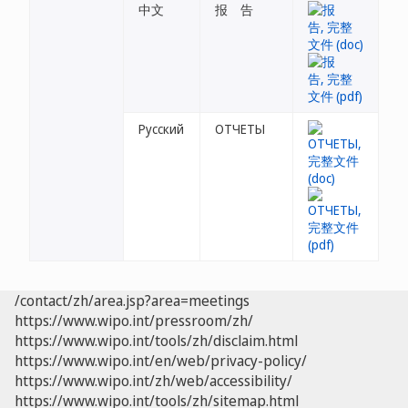
中文
报 告
Русский
ОТЧЕТЫ
/contact/zh/area.jsp?area=meetings
https://www.wipo.int/pressroom/zh/
https://www.wipo.int/tools/zh/disclaim.html
https://www.wipo.int/en/web/privacy-policy/
https://www.wipo.int/zh/web/accessibility/
https://www.wipo.int/tools/zh/sitemap.html