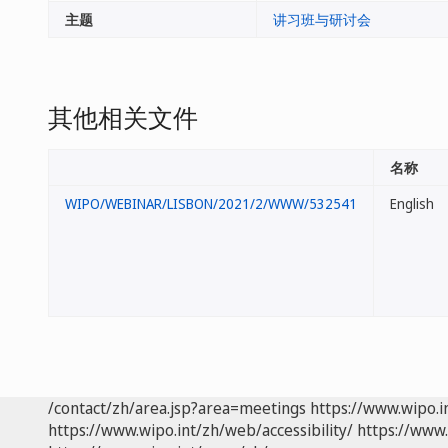
主题
讲习班与研讨会
其他相关文件
名称
WIPO/WEBINAR/LISBON/2021/2/WWW/532541
English
/contact/zh/area.jsp?area=meetings
https://www.wipo.
https://www.wipo.int/zh/web/accessibility/
https://www.