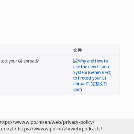
文件
tect your GI abroad?
https://www.wipo.int/en/web/privacy-policy/
ters/zh/
https://www.wipo.int/zh/web/podcasts/