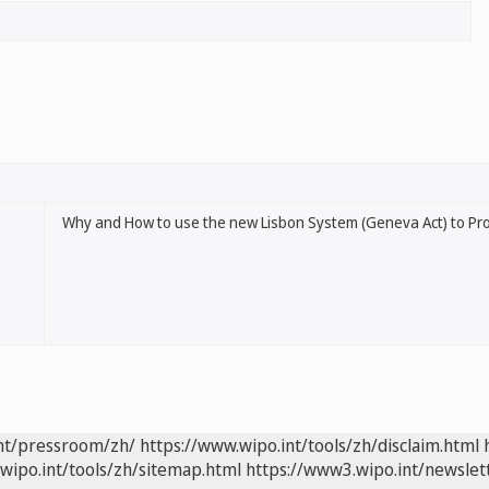
Why and How to use the new Lisbon System (Geneva Act) to Pro
int/pressroom/zh/
https://www.wipo.int/tools/zh/disclaim.html
wipo.int/tools/zh/sitemap.html
https://www3.wipo.int/newslet