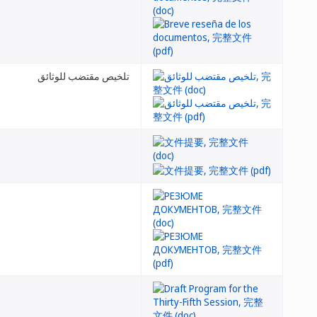
تلخيص مقتضب للوثائق