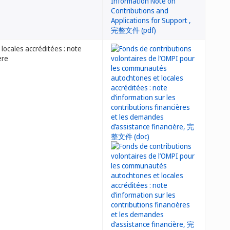
locales accréditées : note
ère