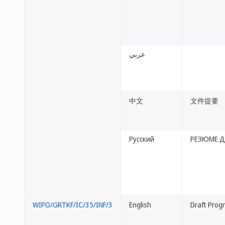
عربي
中文
文件提要
Русский
РЕЗЮМЕ 
WIPO/GRTKF/IC/35/INF/3
English
Draft Progr