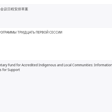
届会议日程安排草案
РОГРАММЫ ТРИДЦАТЬ ПЕРВОЙ СЕССИИ
tary Fund for Accredited Indigenous and Local Communities: Informatio
s for Support