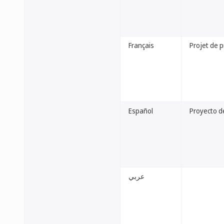
Français
Projet de 
Español
Proyecto d
عربي