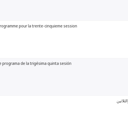
programme pour la trente-cinquieme session
e programa de la trigésima quinta sesión
ثلاثين