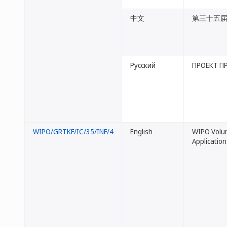
中文
第三十五
Русский
ПРОЕКТ П
WIPO/GRTKF/IC/35/INF/4
English
WIPO Volun
Application