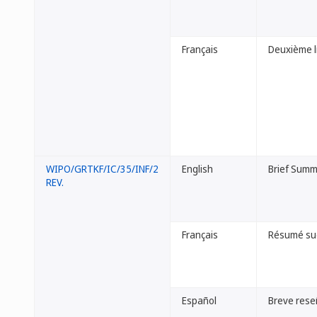
Français
Deuxième li
WIPO/GRTKF/IC/35/INF/2
English
Brief Summ
REV.
Français
Résumé suc
Español
Breve rese