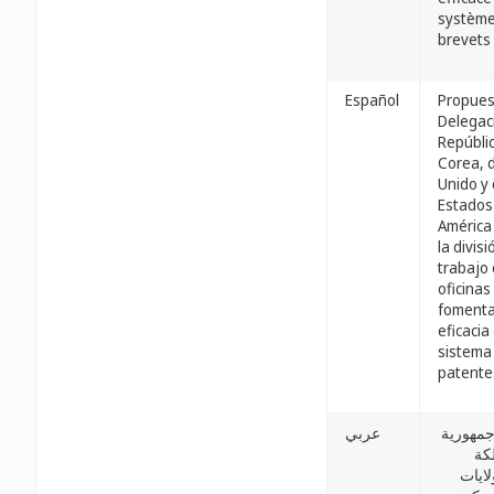
système
brevets
Español
Propues
Delegac
Repúbli
Corea, d
Unido y 
Estados
América 
la divisi
trabajo 
oficinas
fomenta
eficacia
sistema
patente
جمهورية
عربي
لكة
لايات