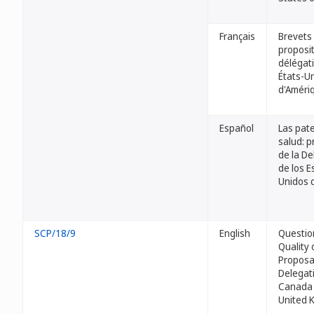
Français
Brevets 
proposit
délégat
États-U
d'Améri
Español
Las pate
salud: 
de la De
de los 
Unidos 
SCP/18/9
English
Questio
Quality 
Proposa
Delegat
Canada 
United 