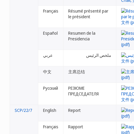
Français
Résumé présenté par
le président
Español
Resumen de la
Presidencia
ملخص الرئيس
عربي
中文
主席总结
Русский
РЕЗЮМЕ
ПРЕДСЕДАТЕЛЯ
SCP/22/7
English
Report
Français
Rapport