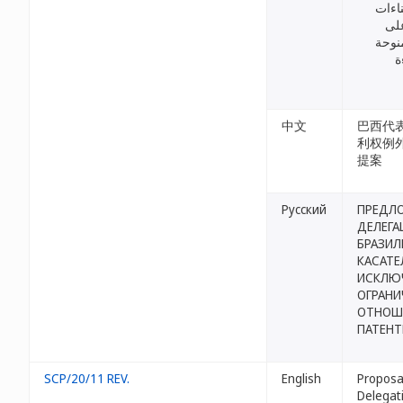
ناءات
على
نوحة
ة
中文
巴西代
利权例
提案
Русский
ПРЕДЛ
ДЕЛЕГА
БРАЗИЛ
КАСАТЕ
ИСКЛЮ
ОГРАНИ
ОТНОШ
ПАТЕНТ
SCP/20/11 REV.
English
Proposa
Delegat