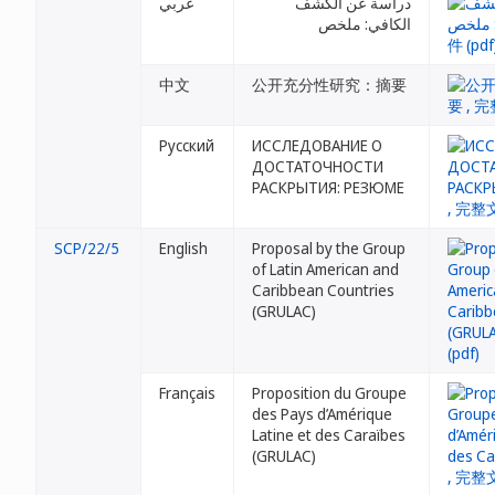
دراسة عن الكشف
عربي
الكافي: ملخص
中文
公开充分性研究：摘要
Русский
ИССЛЕДОВАНИЕ О
ДОСТАТОЧНОСТИ
РАСКРЫТИЯ: РЕЗЮМЕ
SCP/22/5
English
Proposal by the Group
of Latin American and
Caribbean Countries
(GRULAC)
Français
Proposition du Groupe
des Pays d’Amérique
Latine et des Caraïbes
(GRULAC)