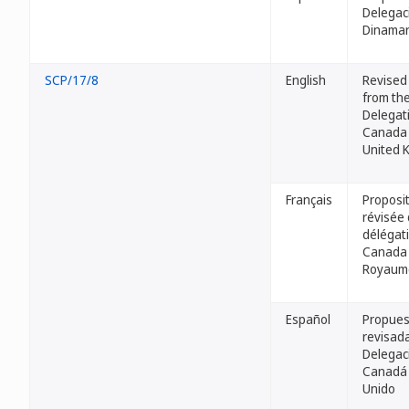
Delegac
Dinama
SCP/17/8
English
Revised
from th
Delegat
Canada 
United 
Français
Proposi
révisée
délégat
Canada 
Royaum
Español
Propues
revisada
Delegac
Canadá 
Unido