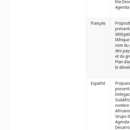
the Dev
Agenda
Français
Proposi
présent
délégat
l’Afriqu
nom du 
des pays
et du g
Plan d’a
le déve
Español
Propues
present
Delegac
Sudáfri
nombre 
Africano
Grupo d
Agenda 
Desarro