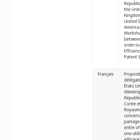
Republic
the Uni
Kingdom
United S
America
Worksha
between
order t
Efficien
Patent 
Français
Proposi
délégat
États Un
d’Amériq
Républi
Corée e
Royaum
concern
partage 
entre of
une util
efficace