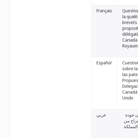
Français
Questio
la quali
brevets 
proposi
délégat
Canada 
Royaum
Español
Cuestio
sobre la
las pate
Propues
Delegac
Canadá 
Unido
ن جودة
عربي
تراح من
المملكة