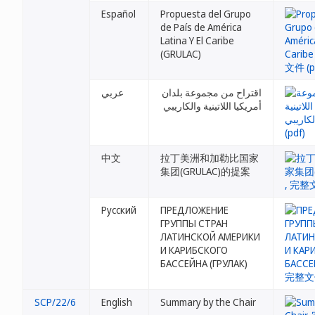
Español
Propuesta del Grupo
de País de América
Latina Y El Caribe
(GRULAC)
اقتراح من مجموعة بلدان
عربي
أمريكيا اللاتينية والكاريبي
中文
拉丁美洲和加勒比国家
集团(GRULAC)的提案
Русский
ПРЕДЛОЖЕНИЕ
ГРУППЫ СТРАН
ЛАТИНСКОЙ АМЕРИКИ
И КАРИБСКОГО
БАССЕЙНА (ГРУЛАК)
SCP/22/6
English
Summary by the Chair