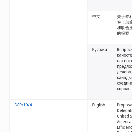
中文
关于专
卷：加
和联合
的提案
Русский
Вопросн
качест
патент
предло
делега
канады
соедин
короле
SCP/19/4
English
Proposa
Delegati
United S
America
Efficien