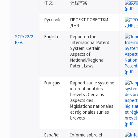
中文
议程草案
Русский
ПРОЕКТ ПОВЕСТКИ
ДНЯ
SCP/22/2
English
Report on the
REV.
International Patent
System: Certain
Aspects of
National/Regional
Patent Laws
Français
Rapport sur le système
international des
brevets : Certains
aspects des
législations nationales
et régionales sur les
brevets
Español
Informe sobre el