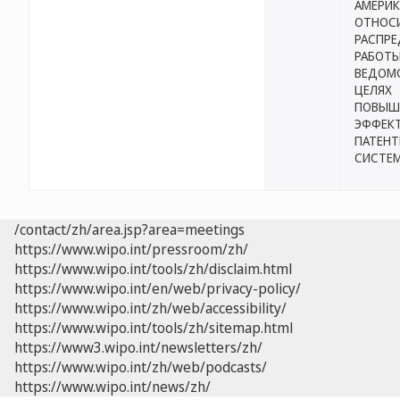
АМЕРИ
ОТНОС
РАСПРЕ
РАБОТ
ВЕДОМ
ЦЕЛЯХ
ПОВЫШ
ЭФФЕК
ПАТЕН
СИСТЕ
/contact/zh/area.jsp?area=meetings
https://www.wipo.int/pressroom/zh/
https://www.wipo.int/tools/zh/disclaim.html
https://www.wipo.int/en/web/privacy-policy/
https://www.wipo.int/zh/web/accessibility/
https://www.wipo.int/tools/zh/sitemap.html
https://www3.wipo.int/newsletters/zh/
https://www.wipo.int/zh/web/podcasts/
https://www.wipo.int/news/zh/