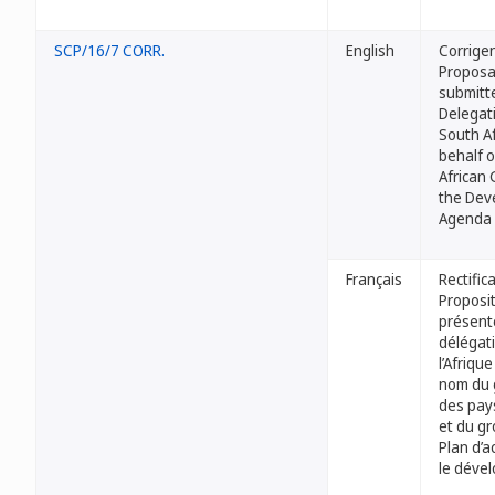
SCP/16/7 CORR.
English
Corrige
Proposa
submitt
Delegat
South Af
behalf o
African
the Dev
Agenda
Français
Rectificat
Proposi
présent
délégat
l’Afriqu
nom du 
des pays
et du g
Plan d’a
le déve