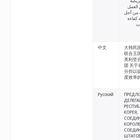
ريكية
 العمل
 من أجل
 كفاءة
ات
中文
大韩民
联合王
美利坚
团 关
分担以
度效率
Русский
ПРЕДЛ
ДЕЛЕГА
РЕСПУБ
КОРЕЯ,
СОЕДИ
КОРОЛЕ
СОЕДИ
ШТАТО