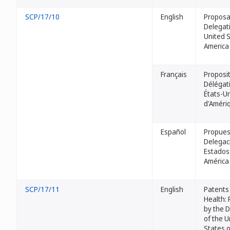
SCP/17/10
English
Proposa
Delegati
United S
America
Français
Proposit
Délégat
États-U
d'Améri
Español
Propues
Delegac
Estados
América
SCP/17/11
English
Patents
Health: 
by the 
of the U
States 