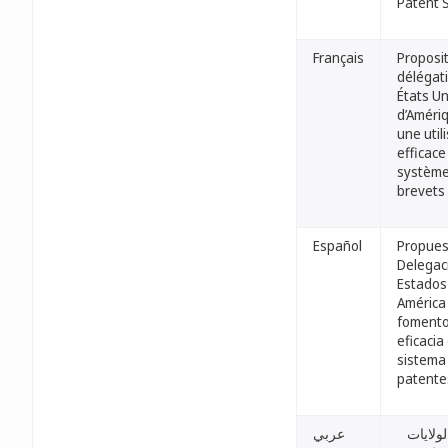
Patent 
Français
Proposit
délégat
États Un
d’Améri
une util
efficace
système
brevets
Español
Propues
Delegac
Estados
América 
fomento
eficacia
sistema
patente
لولايات
عربي