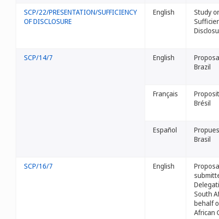
SCP/22/PRESENTATION/SUFFICIENCY
English
Study o
OF DISCLOSURE
Sufficie
Disclos
SCP/14/7
English
Proposa
Brazil
Français
Proposi
Brésil
Español
Propues
Brasil
SCP/16/7
English
Proposa
submitt
Delegat
South Af
behalf o
African