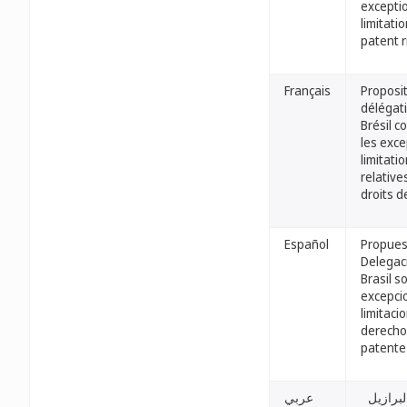
excepti
limitati
patent r
Français
Proposit
délégat
Brésil c
les exce
limitati
relative
droits d
Español
Propues
Delegac
Brasil s
excepci
limitaci
derecho
patente
لبرازيل
عربي