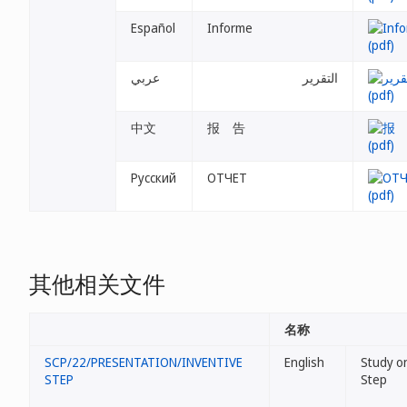
Español
Informe
التقرير
عربي
中文
报 告
Русский
ОТЧЕТ
其他相关文件
名称
SCP/22/PRESENTATION/INVENTIVE
English
Study o
STEP
Step