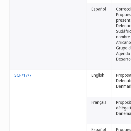
Español
Correcci
Propues
present
Delegac
Sudáfri
nombre 
Africano
Grupo d
Agenda 
Desarro
SCP/17/7
English
Proposa
Delegat
Denmar
Français
Proposit
délégat
Danema
Español
Propues