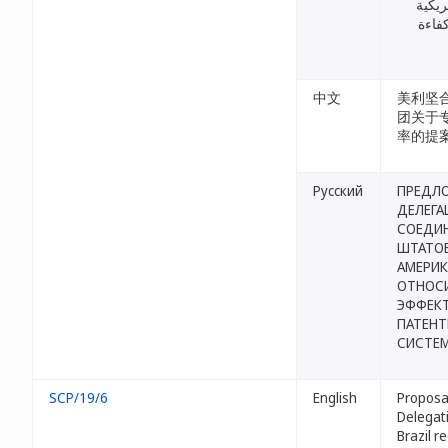
ريكية
فاءة
中文
美利坚
团关于
率的提
Русский
ПРЕДЛ
ДЕЛЕГА
СОЕДИ
ШТАТО
АМЕРИ
ОТНОС
ЭФФЕК
ПАТЕН
СИСТЕ
SCP/19/6
English
Proposa
Delegat
Brazil r