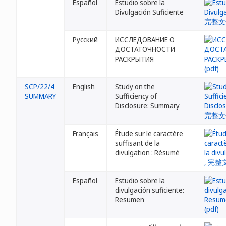
Español
Estudio sobre la
Divulgación Suficiente
Русский
ИССЛЕДОВАНИЕ О
ДОСТАТОЧНОСТИ
РАСКРЫТИЯ
SCP/22/4
English
Study on the
SUMMARY
Sufficiency of
Disclosure: Summary
Français
Étude sur le caractère
suffisant de la
divulgation : Résumé
Español
Estudio sobre la
divulgación suficiente:
Resumen