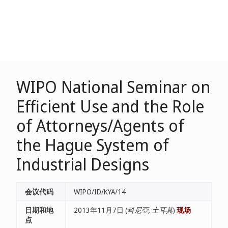
WIPO National Seminar on
Efficient Use and the Role
of Attorneys/Agents of
the Hague System of
Industrial Designs
会议代码
WIPO/ID/KYA/14
日期和地
2013年11月7日 (
科尼亞, 土耳其
)
现场
点