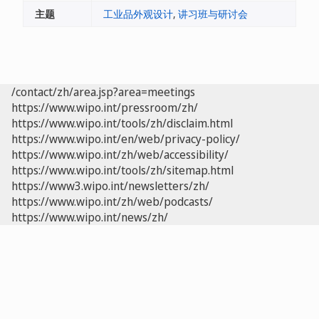
主题
工业品外观设计
,
讲习班与研讨会
/contact/zh/area.jsp?area=meetings
https://www.wipo.int/pressroom/zh/
https://www.wipo.int/tools/zh/disclaim.html
https://www.wipo.int/en/web/privacy-policy/
https://www.wipo.int/zh/web/accessibility/
https://www.wipo.int/tools/zh/sitemap.html
https://www3.wipo.int/newsletters/zh/
https://www.wipo.int/zh/web/podcasts/
https://www.wipo.int/news/zh/