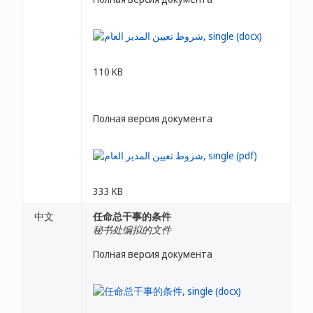
110 KB
Полная версия документа
333 KB
中文
任命总干事的条件
秘书处编拟的文件
Полная версия документа