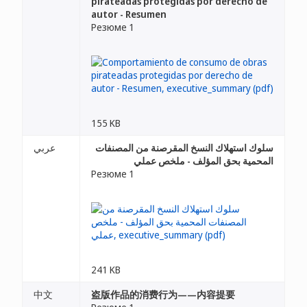
pirateadas protegidas por derecho de
autor - Resumen
Резюме 1
155 KB
سلوك استهلاك النسخ المقرصنة من المصنفات
عربي
المحمية بحق المؤلف - ملخص عملي
Резюме 1
241 KB
中文
盗版作品的消费行为——内容提要