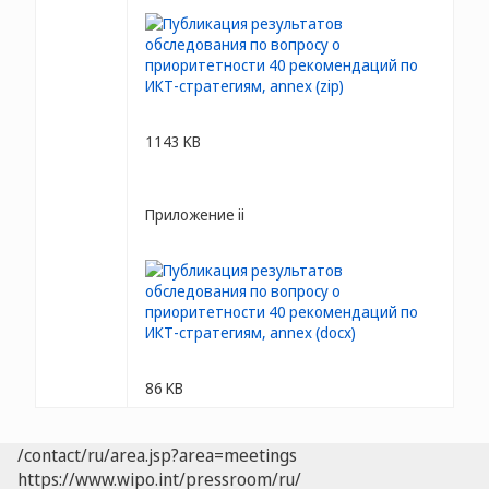
1143 KB
Приложение ii
86 KB
/contact/ru/area.jsp?area=meetings
https://www.wipo.int/pressroom/ru/