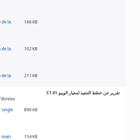
166 KB
102 KB
211 KB
تقرير عن خطط التنفيذ لمعيار الويبو ST.61
l Bureau
890 KB
154 KB