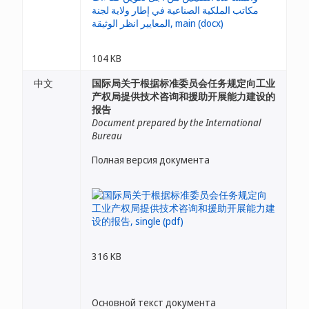
104 KB
中文
国际局关于根据标准委员会任务规定向工业
产权局提供技术咨询和援助开展能力建设的
报告
Document prepared by the International
Bureau
Полная версия документа
316 KB
Основной текст документа