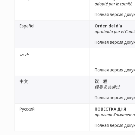
adopté par le comité
Полная версия доку
Español
Orden del día
aprobado por el Comi
Полная версия доку
عربي
Полная версия доку
中文
议 程
经委员会通过
Полная версия доку
Русский
ПОВЕСТКА ДНЯ
принята Комитет
Полная версия доку