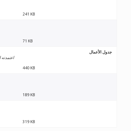
241 KB
71 KB
جدول الأعمال
اعتمدته ا
440 KB
189 KB
319 KB