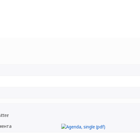
ittee
мента