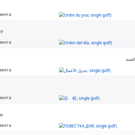
мента
té
мента
للجنة
мента
мента
ом
мента