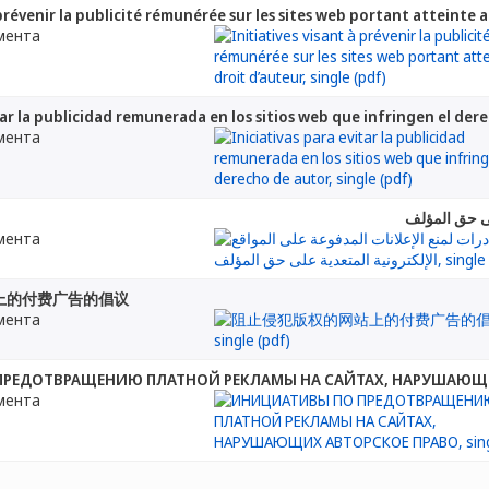
 prévenir la publicité rémunérée sur les sites web portant atteinte 
мента
tar la publicidad remunerada en los sitios web que infringen el der
мента
على حق المؤلف
мента
上的付费广告的倡议
мента
ПРЕДОТВРАЩЕНИЮ ПЛАТНОЙ РЕКЛАМЫ НА САЙТАХ, НАРУШАЮЩИ
мента