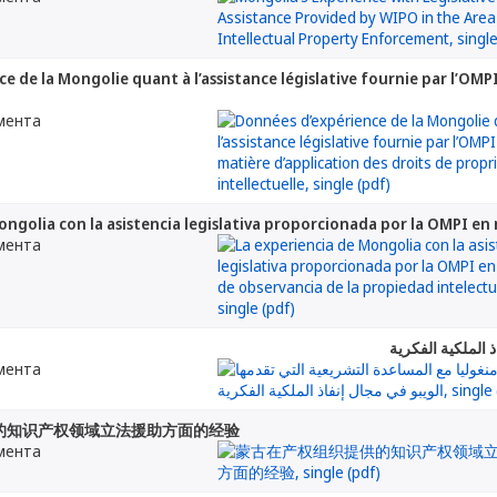
 de la Mongolie quant à l’assistance législative fournie par l’OMP
мента
ongolia con la asistencia legislativa proporcionada por la OMPI en
мента
 الملكية الفكرية
мента
的知识产权领域立法援助方面的经验
мента