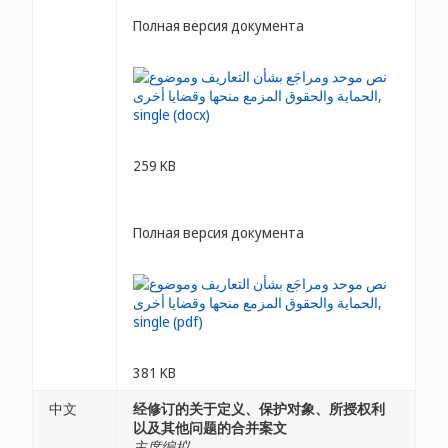
Полная версия документа
259 KB
Полная версия документа
381 KB
中文
经修订的关于定义、保护对象、所授权利
以及其他问题的合并案文
主席编拟