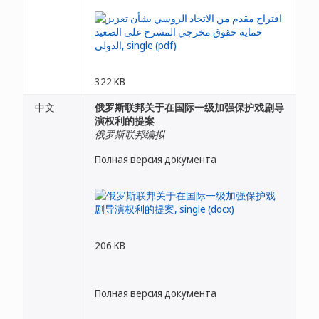
322 KB
中文
俄罗斯联邦关于在国际一级加强保护戏剧导
演权利的提案
俄罗斯联邦编拟
Полная версия документа
206 KB
Полная версия документа