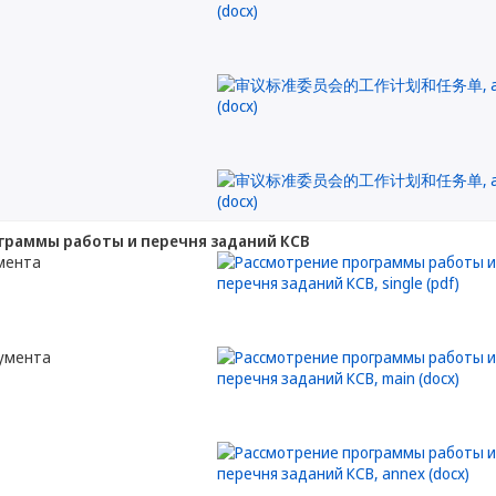
граммы работы и перечня заданий КСВ
мента
кумента