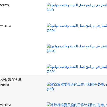
мента
кумента
作计划和任务单
мента
кумента