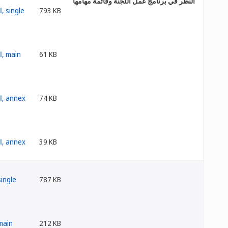
النظر في برنامج عمل اللجنة وقائمة مهامها
793 KB
61 KB
74 KB
39 KB
787 KB
212 KB