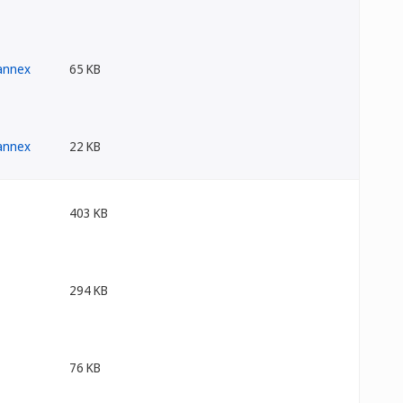
65 KB
22 KB
403 KB
294 KB
76 KB