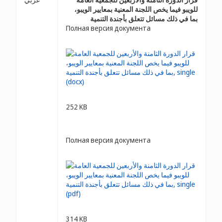
للويبو فيما يخص اللجنة المعنية بمعايير الويبو،
بما في ذلك مسائل تتعلق بأجندة التنمية
Полная версия документа
252 KB
Полная версия документа
314 KB