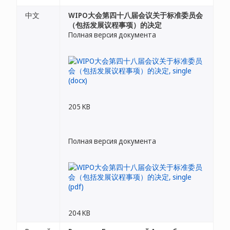
中文
WIPO大会第四十八届会议关于标准委员会
（包括发展议程事项）的决定
Полная версия документа
205 KB
Полная версия документа
204 KB