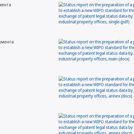
мента
кумента