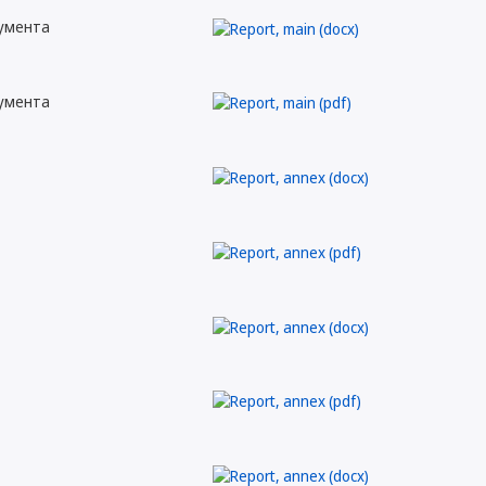
кумента
кумента