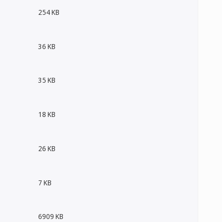
254 KB
36 KB
35 KB
18 KB
26 KB
7 KB
6909 KB