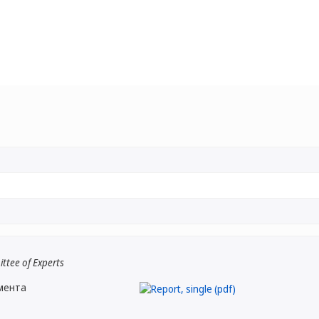
ttee of Experts
мента