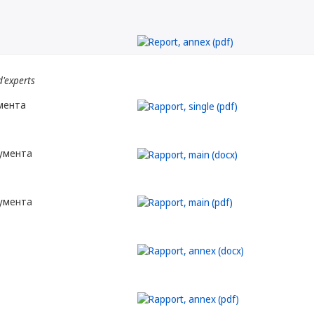
d'experts
мента
кумента
кумента