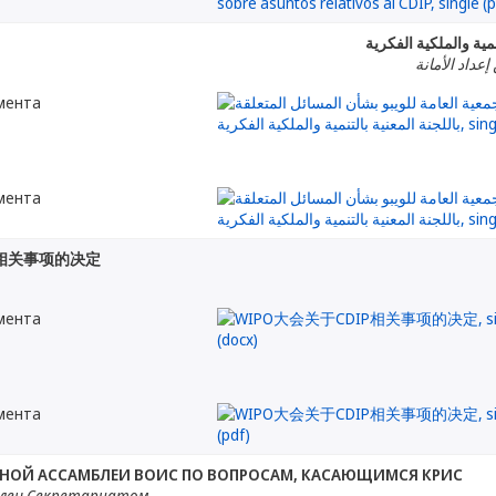
نمية والملكية الفكرية
إعداد الأمانة
мента
мента
P相关事项的决定
мента
мента
ЬНОЙ АССАМБЛЕИ ВОИС ПО ВОПРОСАМ, КАСАЮЩИМСЯ КРИС
лен Секретариатом