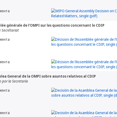
мента
blée générale de l’OMPI sur les questions concernant le CDIP
 Secrétariat
мента
мента
blea General de la OMPI sobre asuntos relativos al CDIP
por la Secretaría
мента
мента