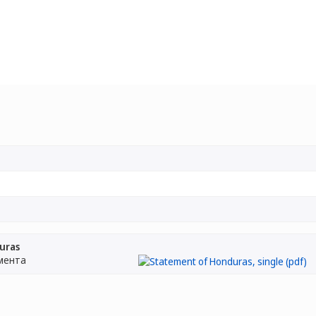
uras
мента