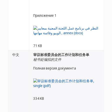
Приложение 1
71 KB
中文
审议标准委员会的工作计划和任务单
秘书处编拟的文件
Полная версия документа
334 KB