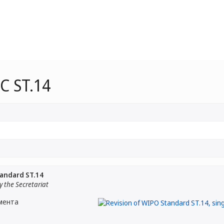
С ST.14
tandard ST.14
 the Secretariat
мента