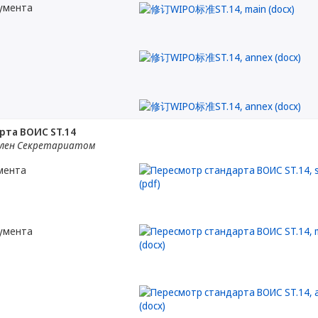
кумента
рта ВОИС ST.14
лен Секретариатом
мента
кумента