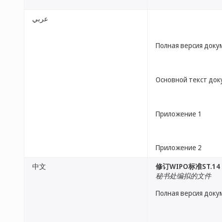
عربي
Полная версия доку
Основной текст до
Приложение 1
Приложение 2
中文
修订WIPO标准ST.14
秘书处编拟的文件
Полная версия доку