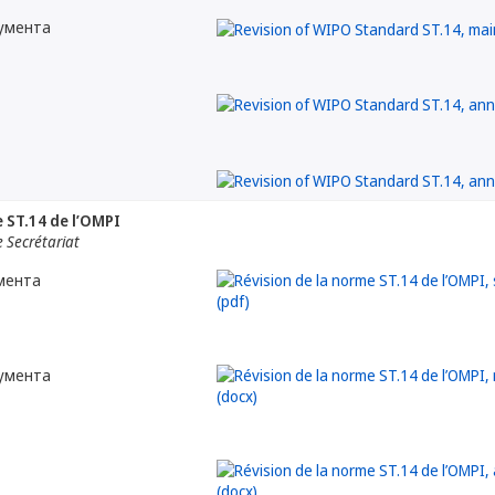
кумента
e ST.14 de l’OMPI
 Secrétariat
мента
кумента