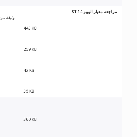
مراجعة معيار الويبو ST.14
وثيقة من 
443 KB
259 KB
42 KB
35 KB
360 KB