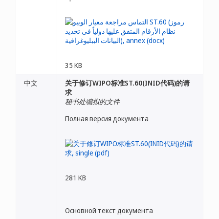
35 KB
中文
关于修订WIPO标准ST.60(INID代码)的请
求
秘书处编拟的文件
Полная версия документа
281 KB
Основной текст документа