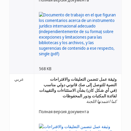
568 KB
وثيقة عمل تتضمن التعليقات والاقتراحات
عربي
النصية للتوصل إلى صك قانوني دولي مناسب
(في أي شكل كان) بشأن الاستثناءات والتقييدات
لفائدة المكتبات ودور المحفوظات
كما اعتمدتها اللجنة
Полная версия документа