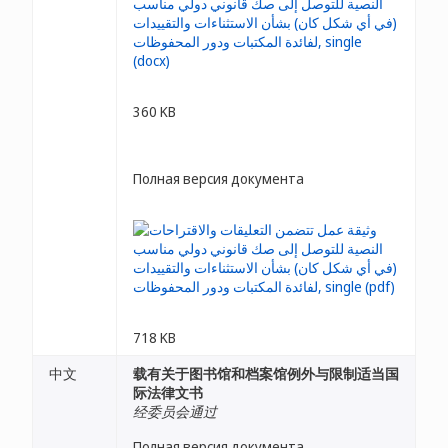
360 KB
Полная версия документа
718 KB
中文
载有关于图书馆和档案馆例外与限制适当国
际法律文书
经委员会通过
Полная версия документа