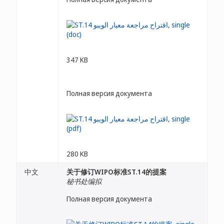
347 KB
Полная версия документа
280 KB
中文
关于修订WIPO标准ST.14的提案
秘书处编拟
Полная версия документа