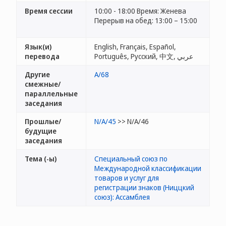
Время сессии
10:00 - 18:00 Время: Женева
Перерыв на обед: 13:00 – 15:00
Язык(и)
English, Français, Español,
перевода
Português, Русский, 中文, عربي
Другие
A/68
смежные/
параллельные
заседания
Прошлые/
N/A/45
>> N/A/46
будущие
заседания
Тема (-ы)
Специальный союз по
Международной классификации
товаров и услуг для
регистрации знаков (Ниццкий
союз): Ассамблея