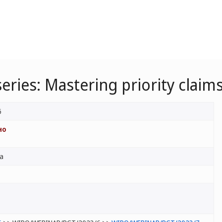
eries: Mastering priority claims
6
но
ва