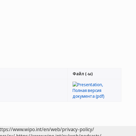
Файл (-ы)
ttps://www.wipo.int/en/web/privacy-policy/