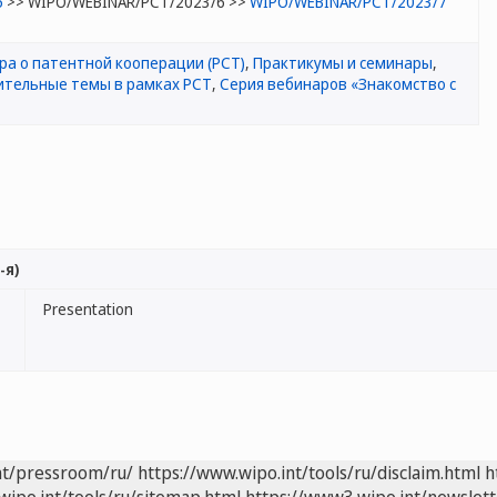
5
>> WIPO/WEBINAR/PCT/2023/6 >>
WIPO/WEBINAR/PCT/2023/7
ра о патентной кооперации (РСТ)
,
Практикумы и семинары
,
тельные темы в рамках РСТ
,
Серия вебинаров «Знакомство с
-я)
Presentation
nt/pressroom/ru/
https://www.wipo.int/tools/ru/disclaim.html
h