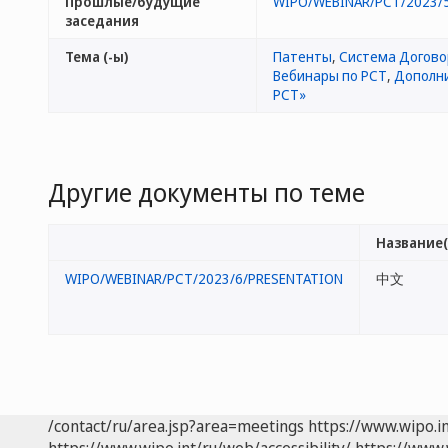
Прошлые/будущие
WIPO/WEBINAR/PCT/2023/
заседания
Тема (-ы)
Патенты
,
Система Догово
Вебинары по РСТ
,
Дополни
PCT»
Другие документы по теме
Название(
WIPO/WEBINAR/PCT/2023/6/PRESENTATION
中文
/contact/ru/area.jsp?area=meetings
https://www.wipo.i