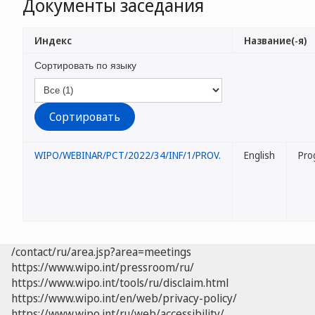
Документы заседания
Индекс
Название(-я)
Сортировать по языку
WIPO/WEBINAR/PCT/2022/34/INF/1/PROV.
English
Pro
/contact/ru/area.jsp?area=meetings
https://www.wipo.int/pressroom/ru/
https://www.wipo.int/tools/ru/disclaim.html
https://www.wipo.int/en/web/privacy-policy/
https://www.wipo.int/ru/web/accessibility/