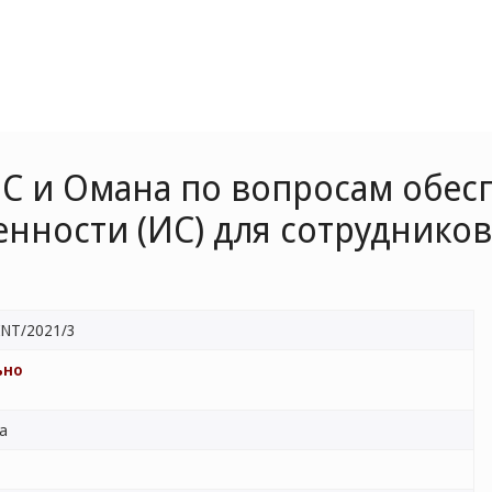
С и Омана по вопросам обес
енности (ИС) для сотруднико
NT/2021/3
ьно
ва