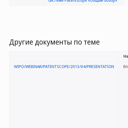
системе Patentscope «Общий обзор»
Другие документы по теме
На
WIPO/WEBINAR/PATENTSCOPE/2013/04/PRESENTATION
En