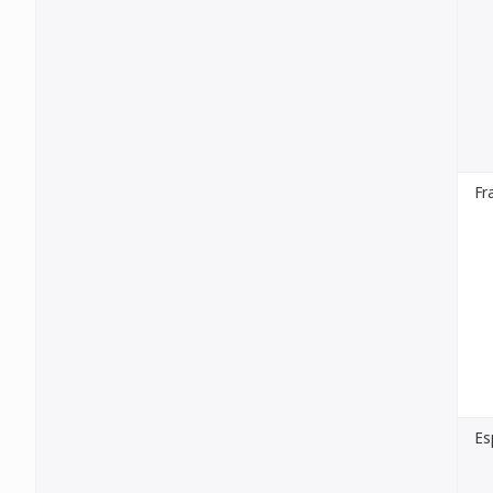
Fr
Es